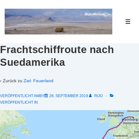
↓
Zum
Inhalt
ME
Frachtschiffroute nach
Suedamerika
‹ Zurück zu
Ziel: Feuerland
VERÖFFENTLICHT AMBY
28. SEPTEMBER 2019
RIJO
VERÖFFENTLICHT IN