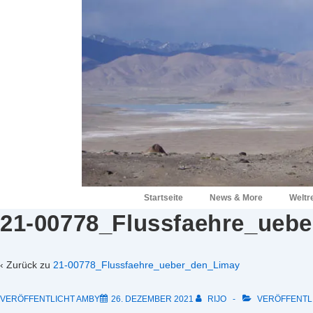
↓
Zum
Inhalt
Hauptnavigation
Startseite
News & More
Weltr
21-00778_Flussfaehre_ueb
‹ Zurück zu
21-00778_Flussfaehre_ueber_den_Limay
VERÖFFENTLICHT AMBY
26. DEZEMBER 2021
RIJO
VERÖFFENTLI