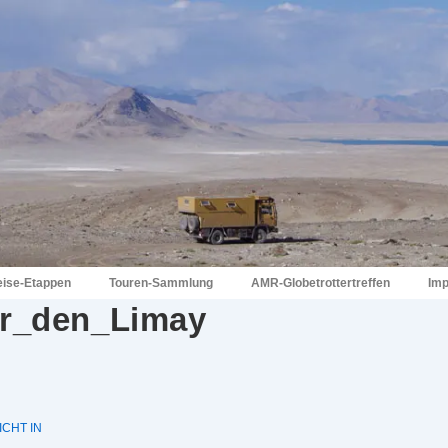
eise-Etappen
Touren-Sammlung
AMR-Globetrottertreffen
Im
er_den_Limay
CHT IN