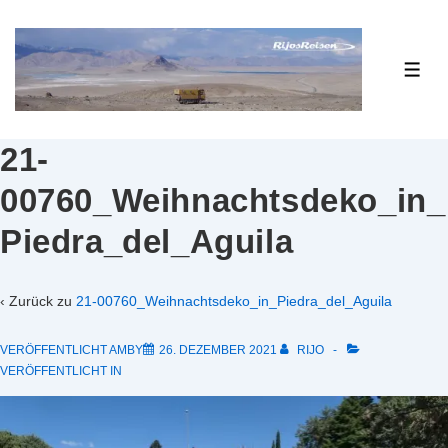
↓
Zum
Inhalt
ME
21-
00760_Weihnachtsdeko_in_
Piedra_del_Aguila
‹ Zurück zu
21-00760_Weihnachtsdeko_in_Piedra_del_Aguila
VERÖFFENTLICHT AMBY
26. DEZEMBER 2021
RIJO
VERÖFFENTLICHT IN