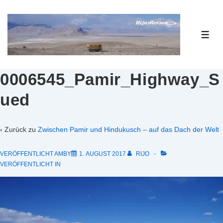
↓
Zum
Inhalt
ME
0006545_Pamir_Highway_S
ued
‹ Zurück zu
Zwischen Pamir und Hindukusch – auf das Dach der Welt
VERÖFFENTLICHT AMBY
1. AUGUST 2017
RIJO
VERÖFFENTLICHT IN