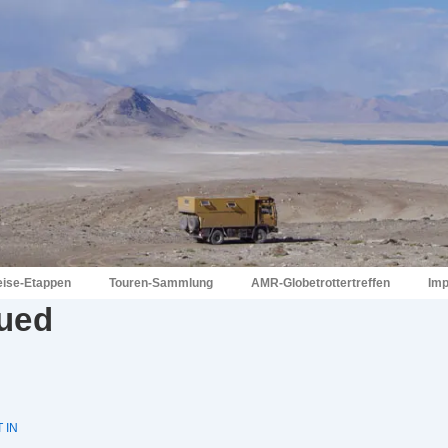
eise-Etappen
Touren-Sammlung
AMR-Globetrottertreffen
Im
ued
 IN