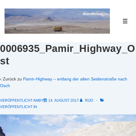
↓
Zum
Inhalt
ME
0006935_Pamir_Highway_O
st
‹ Zurück zu
Pamir-Highway – entlang der alten Seidenstraße nach
Osch
VERÖFFENTLICHT AMBY
14. AUGUST 2017
RIJO
VERÖFFENTLICHT IN