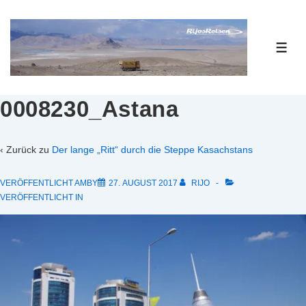
↓
Zum
Inhalt
ME
0008230_Astana
‹ Zurück zu
Der lange „Ritt“ durch die Steppe Kasachstans
VERÖFFENTLICHT AMBY
27. AUGUST 2017
RIJO
VERÖFFENTLICHT IN