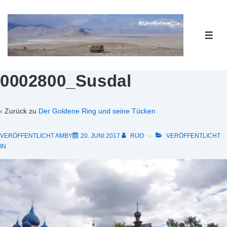
↓
Zum
Inhalt
ME
0002800_Susdal
‹ Zurück zu
Der Goldene Ring und seine Tücken
VERÖFFENTLICHT AMBY
20. JUNI 2017
RIJO
VERÖFFENTLICHT
IN