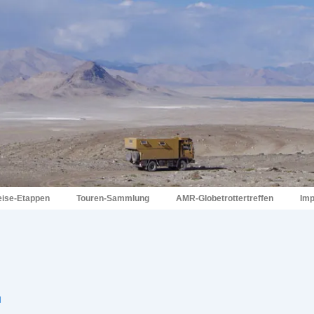
eise-Etappen
Touren-Sammlung
AMR-Globetrottertreffen
Im
N