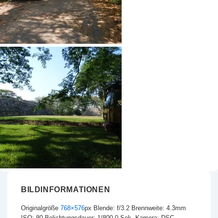
BILDINFORMATIONEN
Originalgröße
768×576
px
Blende: f/3.2
Brennweite: 4.3mm
ISO: 80
Belichtungsdauer: 1/800.0 Sek.
Kamera: DSC-