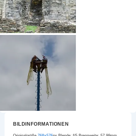
BILDINFORMATIONEN
Originalgröße
768×576
px
Blende: f/5
Brennweite: 57.99mm