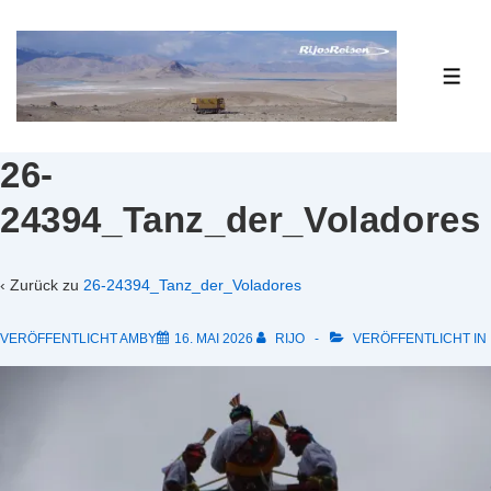
↓
Zum
Inhalt
ME
26-
24394_Tanz_der_Voladores
‹ Zurück zu
26-24394_Tanz_der_Voladores
VERÖFFENTLICHT AMBY
16. MAI 2026
RIJO
VERÖFFENTLICHT IN