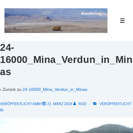
↓
Zum
Inhalt
ME
24-
16000_Mina_Verdun_in_Min
as
‹ Zurück zu
24-16000_Mina_Verdun_in_Minas
VERÖFFENTLICHT AMBY
21. MÄRZ 2024
RIJO
VERÖFFENTLICHT
IN