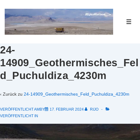
↓
Zum
Inhalt
ME
24-
14909_Geothermisches_Fel
d_Puchuldiza_4230m
‹ Zurück zu
24-14909_Geothermisches_Feld_Puchuldiza_4230m
VERÖFFENTLICHT AMBY
17. FEBRUAR 2024
RIJO
VERÖFFENTLICHT IN