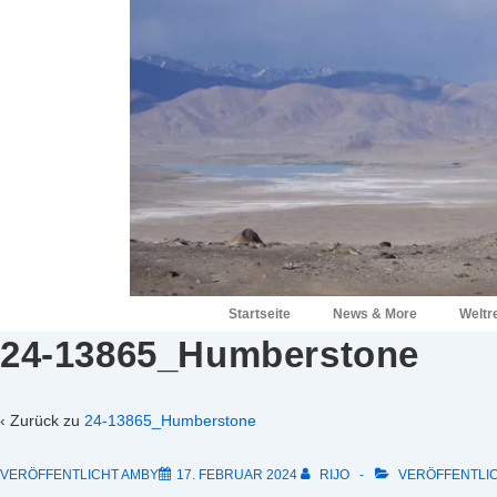
↓
Zum
Inhalt
Hauptnavigation
Startseite
News & More
Weltr
24-13865_Humberstone
‹ Zurück zu
24-13865_Humberstone
VERÖFFENTLICHT AMBY
17. FEBRUAR 2024
RIJO
VERÖFFENTLIC