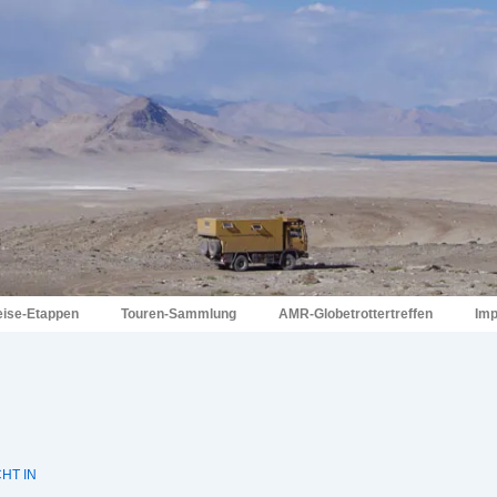
eise-Etappen
Touren-Sammlung
AMR-Globetrottertreffen
Im
HT IN