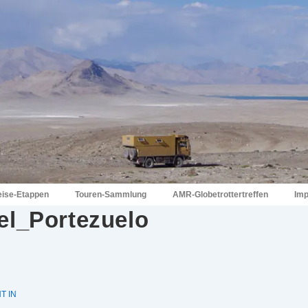
eise-Etappen
Touren-Sammlung
AMR-Globetrottertreffen
Im
el_Portezuelo
T IN