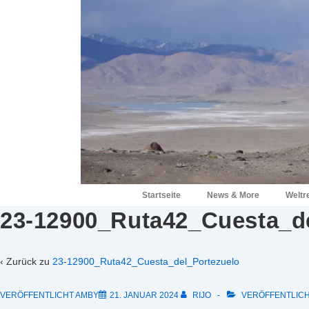
↓
Zum
Inhalt
Hauptnavigation
Startseite
News & More
Weltr
23-12900_Ruta42_Cuesta_d
‹ Zurück zu
23-12900_Ruta42_Cuesta_del_Portezuelo
VERÖFFENTLICHT AMBY
21. JANUAR 2024
RIJO
VERÖFFENTLICH