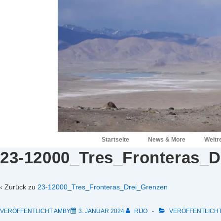
↓
Zum
Inhalt
Hauptnavigation
Startseite
News & More
Weltr
23-12000_Tres_Fronteras_D
‹ Zurück zu
23-12000_Tres_Fronteras_Drei_Grenzen
VERÖFFENTLICHT AMBY
3. JANUAR 2024
RIJO
VERÖFFENTLICHT