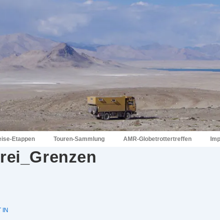
eise-Etappen
Touren-Sammlung
AMR-Globetrottertreffen
Im
rei_Grenzen
 IN