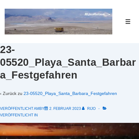
↓
Zum
Inhalt
ME
23-
05520_Playa_Santa_Barbar
a_Festgefahren
‹ Zurück zu
23-05520_Playa_Santa_Barbara_Festgefahren
VERÖFFENTLICHT AMBY
2. FEBRUAR 2023
RIJO
VERÖFFENTLICHT IN