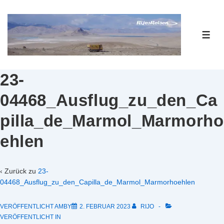
↓
Zum
Inhalt
ME
23-
04468_Ausflug_zu_den_Ca
pilla_de_Marmol_Marmorho
ehlen
‹ Zurück zu
23-
04468_Ausflug_zu_den_Capilla_de_Marmol_Marmorhoehlen
VERÖFFENTLICHT AMBY
2. FEBRUAR 2023
RIJO
VERÖFFENTLICHT IN