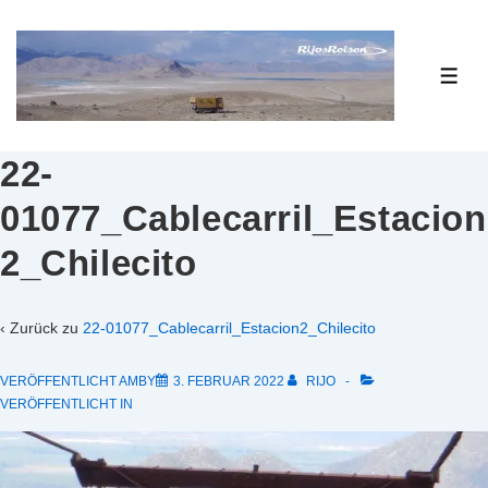
↓
Zum
Inhalt
ME
22-
01077_Cablecarril_Estacion
2_Chilecito
‹ Zurück zu
22-01077_Cablecarril_Estacion2_Chilecito
VERÖFFENTLICHT AMBY
3. FEBRUAR 2022
RIJO
VERÖFFENTLICHT IN