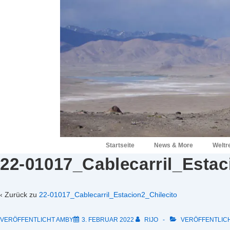
↓
Zum
Inhalt
Hauptnavigation
Startseite
News & More
Weltr
22-01017_Cablecarril_Estac
‹ Zurück zu
22-01017_Cablecarril_Estacion2_Chilecito
VERÖFFENTLICHT AMBY
3. FEBRUAR 2022
RIJO
VERÖFFENTLICH