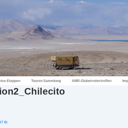
eise-Etappen
Touren-Sammlung
AMR-Globetrottertreffen
Im
ion2_Chilecito
T IN