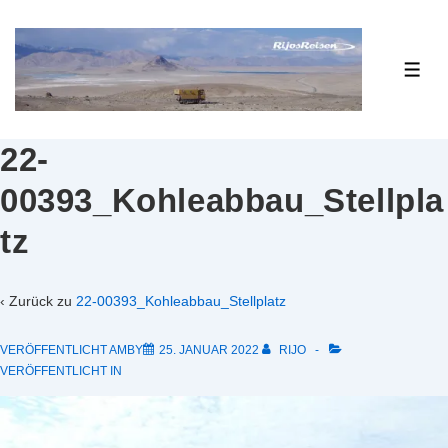
↓
Zum
Inhalt
ME
22-
00393_Kohleabbau_Stellpla
tz
‹ Zurück zu
22-00393_Kohleabbau_Stellplatz
VERÖFFENTLICHT AMBY
25. JANUAR 2022
RIJO
VERÖFFENTLICHT IN