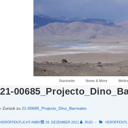
↓
Zum
Inhalt
Hauptnavigation
Startseite
News & More
Weltr
21-00685_Projecto_Dino_Ba
‹ Zurück zu
21-00685_Projecto_Dino_Barreales
VERÖFFENTLICHT AMBY
26. DEZEMBER 2021
RIJO
VERÖFFENTLI