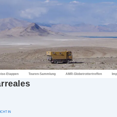
eise-Etappen
Touren-Sammlung
AMR-Globetrottertreffen
Im
rreales
CHT IN