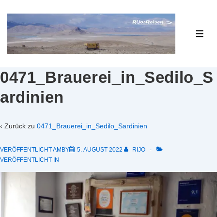
↓
Zum
Inhalt
ME
0471_Brauerei_in_Sedilo_S
ardinien
‹ Zurück zu
0471_Brauerei_in_Sedilo_Sardinien
VERÖFFENTLICHT AMBY
5. AUGUST 2022
RIJO
VERÖFFENTLICHT IN