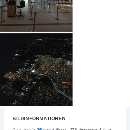
BILDINFORMATIONEN
Originalgröße
768×576
px
Blende: f/2.8
Brennweite: 4.3mm