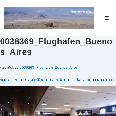
↓
Zum
Inhalt
ME
0038369_Flughafen_Bueno
s_Aires
‹ Zurück zu
0038369_Flughafen_Buenos_Aires
VERÖFFENTLICHT AMBY
8. JULI 2020
RIJO
VERÖFFENTLICHT IN