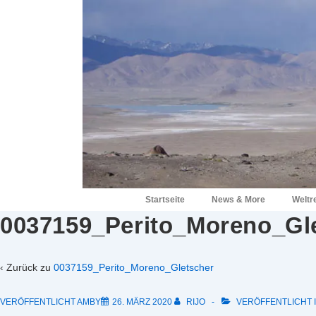
↓
Zum
Inhalt
Hauptnavigation
Startseite
News & More
Weltr
0037159_Perito_Moreno_Gl
‹ Zurück zu
0037159_Perito_Moreno_Gletscher
VERÖFFENTLICHT AMBY
26. MÄRZ 2020
RIJO
VERÖFFENTLICHT 