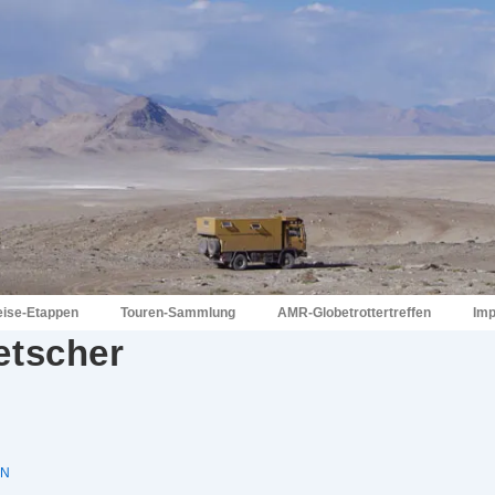
eise-Etappen
Touren-Sammlung
AMR-Globetrottertreffen
Im
etscher
IN