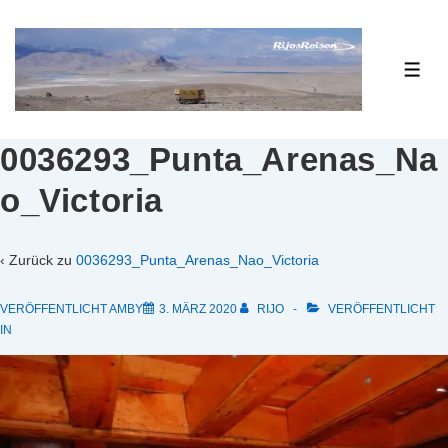
↓
Zum
Inhalt
ME
0036293_Punta_Arenas_Na
o_Victoria
‹ Zurück zu
0036293_Punta_Arenas_Nao_Victoria
VERÖFFENTLICHT AMBY
3. MÄRZ 2020
RIJO
VERÖFFENTLICHT
IN