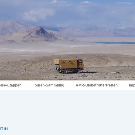
eise-Etappen
Touren-Sammlung
AMR-Globetrottertreffen
Im
T IN