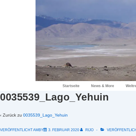
↓
Zum
Inhalt
Hauptnavigation
Startseite
News & More
Weltr
0035539_Lago_Yehuin
‹ Zurück zu
0035539_Lago_Yehuin
VERÖFFENTLICHT AMBY
3. FEBRUAR 2020
RIJO
VERÖFFENTLICH