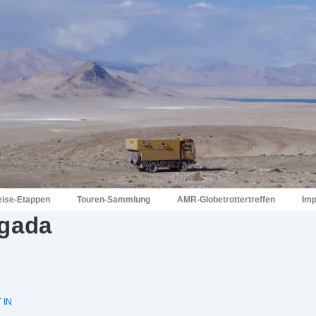
eise-Etappen
Touren-Sammlung
AMR-Globetrottertreffen
Im
gada
 IN