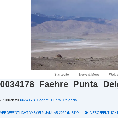
↓
Zum
Inhalt
Hauptnavigation
Startseite
News & More
Weltr
0034178_Faehre_Punta_Del
‹ Zurück zu
0034178_Faehre_Punta_Delgada
VERÖFFENTLICHT AMBY
9. JANUAR 2020
RIJO
VERÖFFENTLICHT