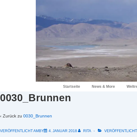
↓
Zum
Inhalt
Hauptnavigation
Startseite
News & More
Weltr
0030_Brunnen
‹ Zurück zu
0030_Brunnen
VERÖFFENTLICHT AMBY
4. JANUAR 2018
RITA
VERÖFFENTLICHT