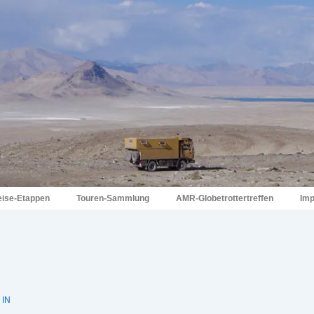
eise-Etappen
Touren-Sammlung
AMR-Globetrottertreffen
Im
 IN