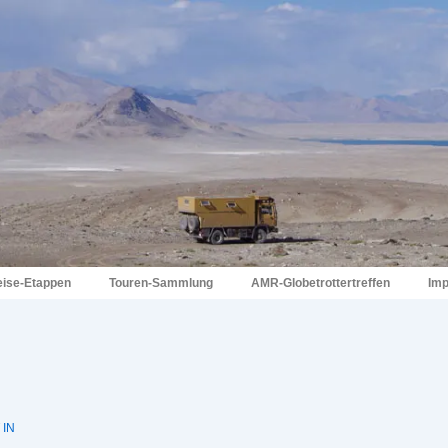
eise-Etappen
Touren-Sammlung
AMR-Globetrottertreffen
Im
 IN