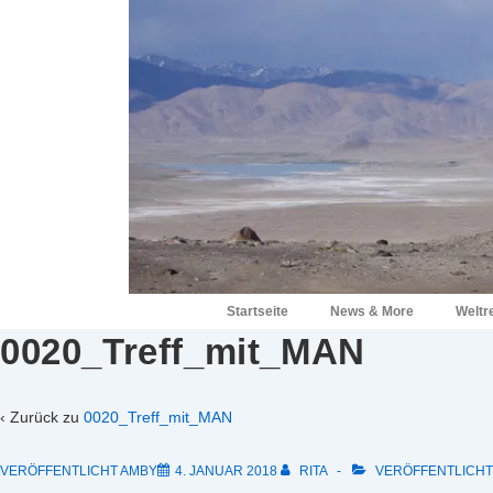
↓
Zum
Inhalt
Hauptnavigation
Startseite
News & More
Weltr
0020_Treff_mit_MAN
‹ Zurück zu
0020_Treff_mit_MAN
VERÖFFENTLICHT AMBY
4. JANUAR 2018
RITA
VERÖFFENTLICHT