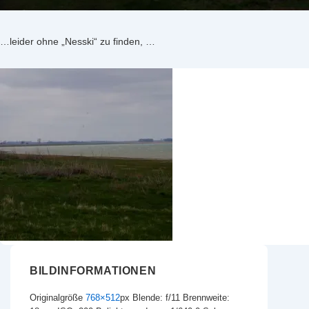
…leider ohne „Nesski“ zu finden, …
BILDINFORMATIONEN
Originalgröße
768×512
px
Blende: f/11
Brennweite: