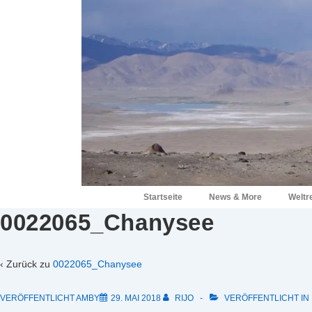
↓
Zum
Inhalt
Hauptnavigation
Startseite
News & More
Weltr
0022065_Chanysee
‹ Zurück zu
0022065_Chanysee
VERÖFFENTLICHT AMBY
29. MAI 2018
RIJO
VERÖFFENTLICHT IN