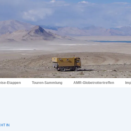
eise-Etappen
Touren-Sammlung
AMR-Globetrottertreffen
Im
HT IN