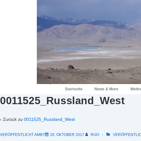
↓
Zum
Inhalt
Hauptnavigation
Startseite
News & More
Weltr
0011525_Russland_West
‹ Zurück zu
0011525_Russland_West
VERÖFFENTLICHT AMBY
20. OKTOBER 2017
RIJO
VERÖFFENTLIC