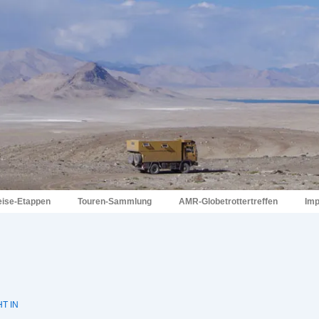
eise-Etappen
Touren-Sammlung
AMR-Globetrottertreffen
Im
T IN