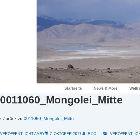
↓
Zum
Inhalt
Hauptnavigation
Startseite
News & More
Weltr
0011060_Mongolei_Mitte
‹ Zurück zu
0011060_Mongolei_Mitte
VERÖFFENTLICHT AMBY
7. OKTOBER 2017
RIJO
VERÖFFENTLICH