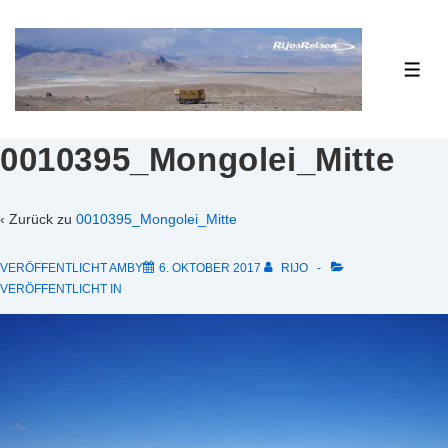
↓
Zum
Inhalt
ME
0010395_Mongolei_Mitte
‹ Zurück zu
0010395_Mongolei_Mitte
VERÖFFENTLICHT AMBY
6. OKTOBER 2017
RIJO
VERÖFFENTLICHT IN