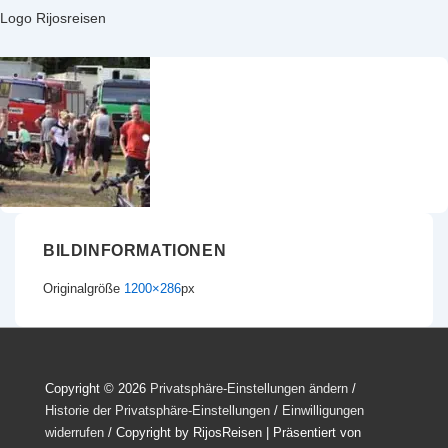
Logo Rijosreisen
BILDINFORMATIONEN
Originalgröße
1200×286
px
Copyright © 2026
Privatsphäre-Einstellungen ändern
/
Historie der Privatsphäre-Einstellungen
/
Einwilligungen
widerrufen
/ Copyright by RijosReisen
| Präsentiert von