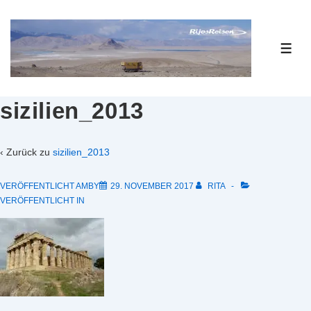
↓
Zum
Inhalt
ME
sizilien_2013
‹ Zurück zu
sizilien_2013
VERÖFFENTLICHT AMBY
29. NOVEMBER 2017
RITA
VERÖFFENTLICHT IN