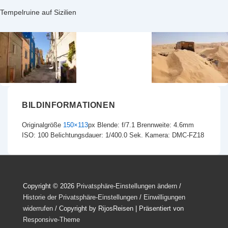
Tempelruine auf Sizilien
BILDINFORMATIONEN
Originalgröße
150×113
px
Blende: f/7.1
Brennweite: 4.6mm
ISO: 100
Belichtungsdauer: 1/400.0 Sek.
Kamera: DMC-FZ18
Copyright © 2026
Privatsphäre-Einstellungen ändern
/
Historie der Privatsphäre-Einstellungen
/
Einwilligungen
widerrufen
/ Copyright by RijosReisen
| Präsentiert von
Responsive-Theme