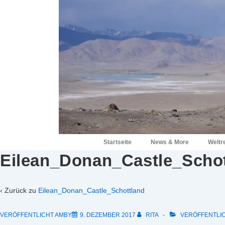
↓
Zum
Inhalt
Hauptnavigation
Startseite
News & More
Weltr
Eilean_Donan_Castle_Schot
‹ Zurück zu
Eilean_Donan_Castle_Schottland
VERÖFFENTLICHT AMBY
9. DEZEMBER 2017
RITA
VERÖFFENTLIC