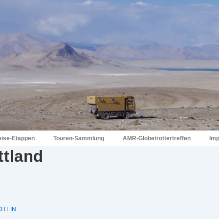
eise-Etappen
Touren-Sammlung
AMR-Globetrottertreffen
Im
tland
HT IN