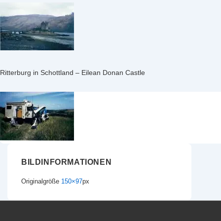
Ritterburg in Schottland – Eilean Donan Castle
BILDINFORMATIONEN
Originalgröße
150×97
px