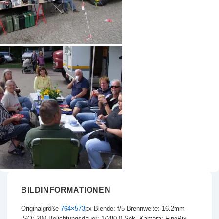
BILDINFORMATIONEN
Originalgröße
764×573
px
Blende: f/5
Brennweite: 16.2mm
ISO: 200
Belichtungsdauer: 1/280.0 Sek.
Kamera: FinePix