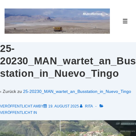
↓
Zum
Inhalt
ME
25-
20230_MAN_wartet_an_Bus
station_in_Nuevo_Tingo
‹ Zurück zu
25-20230_MAN_wartet_an_Busstation_in_Nuevo_Tingo
VERÖFFENTLICHT AMBY
19. AUGUST 2025
RITA
VERÖFFENTLICHT IN