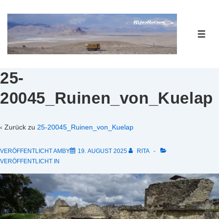
↓
Zum
Inhalt
ME
25-
20045_Ruinen_von_Kuelap
‹ Zurück zu
25-20045_Ruinen_von_Kuelap
VERÖFFENTLICHT AMBY
19. AUGUST 2025
RITA
VERÖFFENTLICHT IN