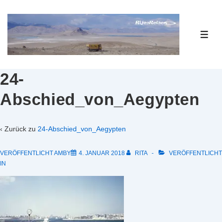
↓
Zum
Inhalt
ME
24-
Abschied_von_Aegypten
‹ Zurück zu
24-Abschied_von_Aegypten
VERÖFFENTLICHT AMBY
4. JANUAR 2018
RITA
VERÖFFENTLICHT
IN