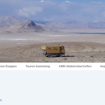
eise-Etappen
Touren-Sammlung
AMR-Globetrottertreffen
Im
N