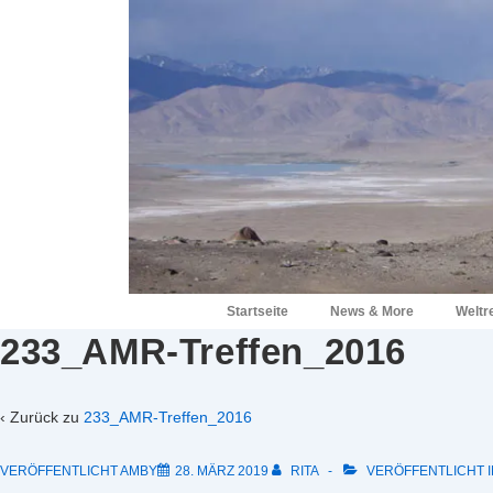
↓
Zum
Inhalt
Hauptnavigation
Startseite
News & More
Weltr
233_AMR-Treffen_2016
‹ Zurück zu
233_AMR-Treffen_2016
VERÖFFENTLICHT AMBY
28. MÄRZ 2019
RITA
VERÖFFENTLICHT I