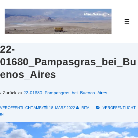
↓
Zum
Inhalt
ME
22-
01680_Pampasgras_bei_Bu
enos_Aires
‹ Zurück zu
22-01680_Pampasgras_bei_Buenos_Aires
VERÖFFENTLICHT AMBY
18. MÄRZ 2022
RITA
VERÖFFENTLICHT
IN