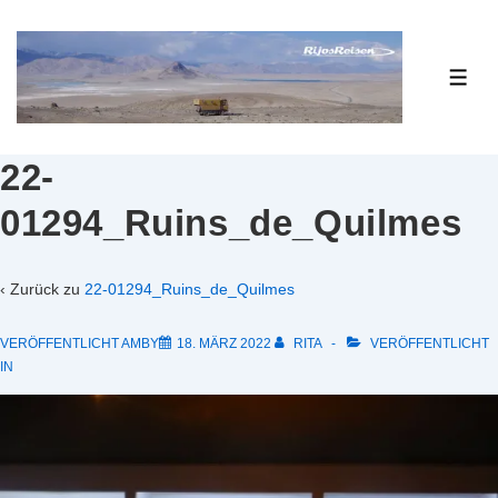
↓
Zum
Inhalt
ME
22-
01294_Ruins_de_Quilmes
‹ Zurück zu
22-01294_Ruins_de_Quilmes
VERÖFFENTLICHT AMBY
18. MÄRZ 2022
RITA
VERÖFFENTLICHT
IN