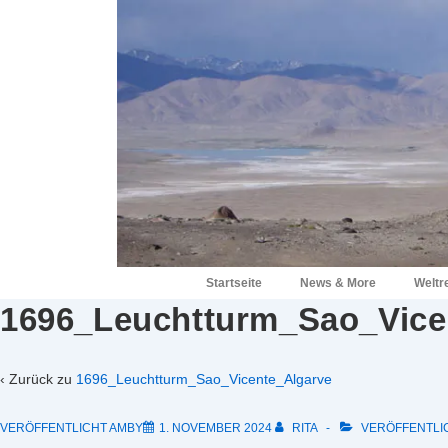
↓
Zum
Inhalt
Hauptnavigation
Startseite
News & More
Weltr
1696_Leuchtturm_Sao_Vice
‹ Zurück zu
1696_Leuchtturm_Sao_Vicente_Algarve
VERÖFFENTLICHT AMBY
1. NOVEMBER 2024
RITA
VERÖFFENTLIC