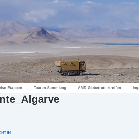
eise-Etappen
Touren-Sammlung
AMR-Globetrottertreffen
Im
nte_Algarve
HT IN