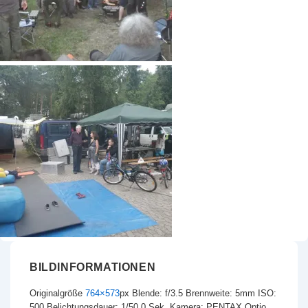
BILDINFORMATIONEN
Originalgröße
764×573
px
Blende: f/3.5
Brennweite: 5mm
ISO:
500
Belichtungsdauer: 1/50.0 Sek.
Kamera: PENTAX Optio