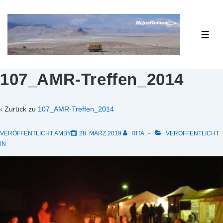
↓
Zum
Inhalt
ME
107_AMR-Treffen_2014
‹ Zurück zu
107_AMR-Treffen_2014
VERÖFFENTLICHT AMBY
28. MÄRZ 2019
RITA
VERÖFFENTLICHT
IN