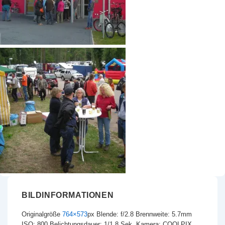
BILDINFORMATIONEN
Originalgröße
764×573
px
Blende: f/2.8
Brennweite: 5.7mm
ISO: 800
Belichtungsdauer: 1/1.8 Sek.
Kamera: COOLPIX