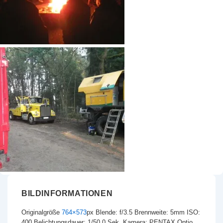
BILDINFORMATIONEN
Originalgröße
764×573
px
Blende: f/3.5
Brennweite: 5mm
ISO:
400
Belichtungsdauer: 1/50.0 Sek.
Kamera: PENTAX Optio