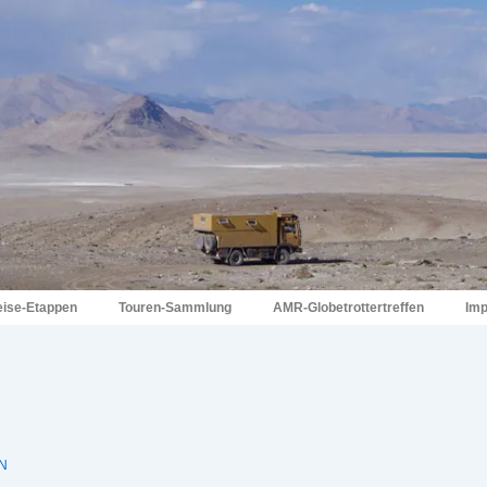
eise-Etappen
Touren-Sammlung
AMR-Globetrottertreffen
Im
N