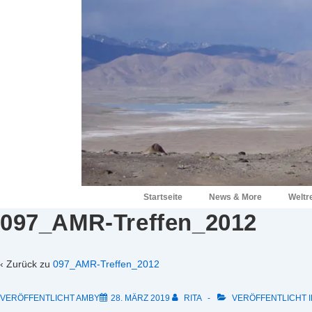
↓
Zum
Inhalt
Hauptnavigation
Startseite
News & More
Weltr
097_AMR-Treffen_2012
‹ Zurück zu
097_AMR-Treffen_2012
VERÖFFENTLICHT AMBY
28. MÄRZ 2019
RITA
VERÖFFENTLICHT I