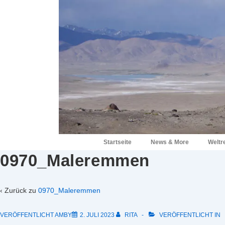
↓
Zum
Inhalt
Hauptnavigation
Startseite
News & More
Weltr
0970_Maleremmen
‹ Zurück zu
0970_Maleremmen
VERÖFFENTLICHT AMBY
2. JULI 2023
RITA
VERÖFFENTLICHT IN